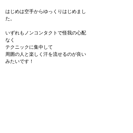
はじめは空手からゆっくりはじめまし
た。
いずれもノンコンタクトで怪我の心配
なく
テクニックに集中して
周囲の人と楽しく汗を流せるのが良い
みたいです！
第４の青春くらいの勢いで
まだまだこれからも頑張ってくれるお
二人です！
"Age is Just a NUMBER"
年齢を気にして