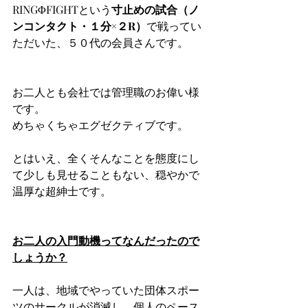
RINGΦFIGHTという
寸止めの試合（ノ
ンコンタクト・１分×２R）
で戦ってい
ただいた、５０代の会員さんです。
お二人とも会社では管理職のお偉い様
です。
めちゃくちゃエグゼクティブです。
とはいえ、全くそんなことを態度にし
て少しも見せることもない、穏やかで
温厚な超紳士です。
お二人の入門動機ってなんだったので
しょうか？
一人は、地域でやっていた団体スポー
ツのサークルが消滅し、個人のペース